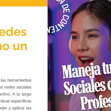
Redes
mo un
 las herramientas
s redes sociales
ctivo. A lo largo
ticas específicas
der y aplicar las