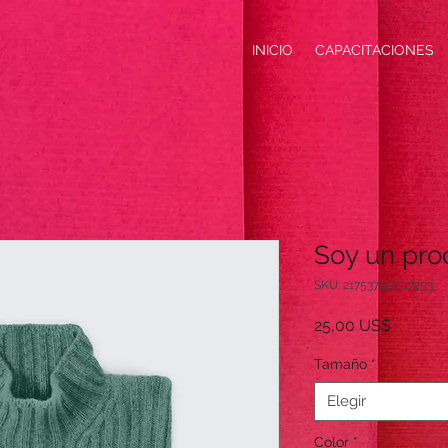
INICIO
CAPACITACIONES
Soy un pro
SKU: 217537123517253
Precio
25,00 US$
Tamaño
*
Elegir
Color
*